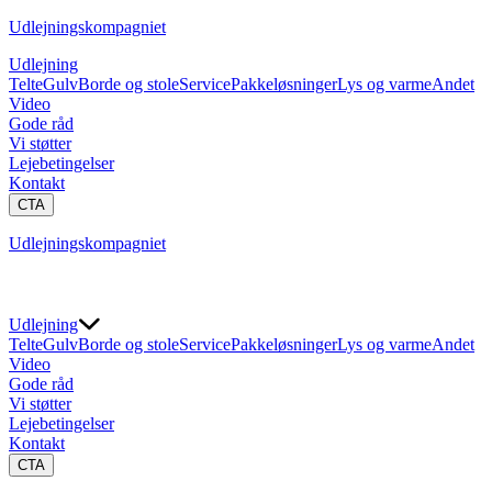
Udlejningskompagniet
Udlejning
Telte
Gulv
Borde og stole
Service
Pakkeløsninger
Lys og varme
Andet
Video
Gode råd
Vi støtter
Lejebetingelser
Kontakt
CTA
Udlejningskompagniet
Udlejning
Telte
Gulv
Borde og stole
Service
Pakkeløsninger
Lys og varme
Andet
Video
Gode råd
Vi støtter
Lejebetingelser
Kontakt
CTA