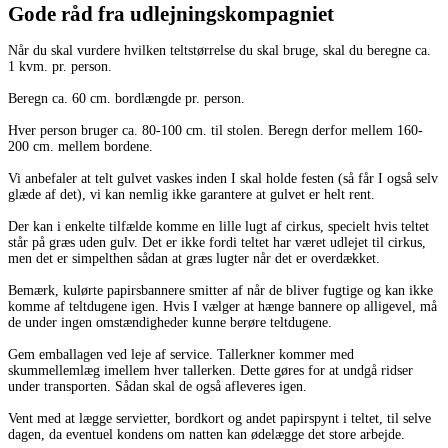
Gode råd fra udlejningskompagniet
Når du skal vurdere hvilken teltstørrelse du skal bruge, skal du beregne ca.
1 kvm. pr. person.
Beregn ca. 60 cm. bordlængde pr. person.
Hver person bruger ca. 80-100 cm. til stolen. Beregn derfor mellem 160-
200 cm. mellem bordene.
Vi anbefaler at telt gulvet vaskes inden I skal holde festen (så får I også selv
glæde af det), vi kan nemlig ikke garantere at gulvet er helt rent.
Der kan i enkelte tilfælde komme en lille lugt af cirkus, specielt hvis teltet
står på græs uden gulv. Det er ikke fordi teltet har været udlejet til cirkus,
men det er simpelthen sådan at græs lugter når det er overdækket.
Bemærk, kulørte papirsbannere smitter af når de bliver fugtige og kan ikke
komme af teltdugene igen. Hvis I vælger at hænge bannere op alligevel, må
de under ingen omstændigheder kunne berøre teltdugene.
Gem emballagen ved leje af service. Tallerkner kommer med
skummellemlæg imellem hver tallerken. Dette gøres for at undgå ridser
under transporten. Sådan skal de også afleveres igen.
Vent med at lægge servietter, bordkort og andet papirspynt i teltet, til selve
dagen, da eventuel kondens om natten kan ødelægge det store arbejde.