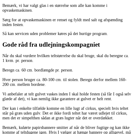
Bemærk, vi har valgt glas i en størrelse som alle kan komme i
opvaskemaskinen.
Sørg for at opvaskemaskinen er renset og fyldt med salt og afspænding
inden festen.
Så kan servicen uden problemer køres på det hurtige program.
Gode råd fra udlejningskompagniet
Når du skal vurdere hvilken teltstørrelse du skal bruge, skal du beregne ca.
1 kvm. pr. person.
Beregn ca. 60 cm. bordlængde pr. person.
Hver person bruger ca. 80-100 cm. til stolen. Beregn derfor mellem 160-
200 cm. mellem bordene.
Vi anbefaler at telt gulvet vaskes inden I skal holde festen (så får I også selv
glæde af det), vi kan nemlig ikke garantere at gulvet er helt rent.
Der kan i enkelte tilfælde komme en lille lugt af cirkus, specielt hvis teltet
står på græs uden gulv. Det er ikke fordi teltet har været udlejet til cirkus,
men det er simpelthen sådan at græs lugter når det er overdækket.
Bemærk, kulørte papirsbannere smitter af når de bliver fugtige og kan ikke
komme af teltdugene igen. Hvis I vælger at hænge bannere op alligevel, må