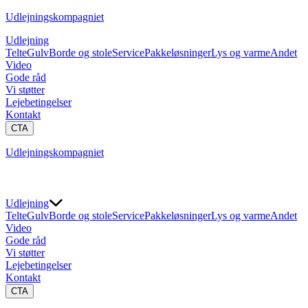
Udlejningskompagniet
Udlejning
Telte
Gulv
Borde og stole
Service
Pakkeløsninger
Lys og varme
Andet
Video
Gode råd
Vi støtter
Lejebetingelser
Kontakt
CTA
Udlejningskompagniet
Udlejning
Telte
Gulv
Borde og stole
Service
Pakkeløsninger
Lys og varme
Andet
Video
Gode råd
Vi støtter
Lejebetingelser
Kontakt
CTA