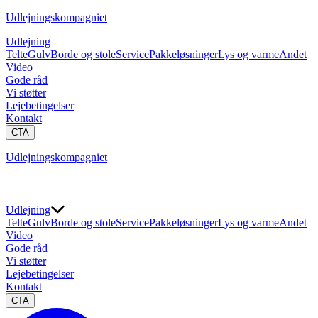
Udlejningskompagniet
Udlejning
Telte
Gulv
Borde og stole
Service
Pakkeløsninger
Lys og varme
Andet
Video
Gode råd
Vi støtter
Lejebetingelser
Kontakt
CTA
Udlejningskompagniet
Udlejning
Telte
Gulv
Borde og stole
Service
Pakkeløsninger
Lys og varme
Andet
Video
Gode råd
Vi støtter
Lejebetingelser
Kontakt
CTA